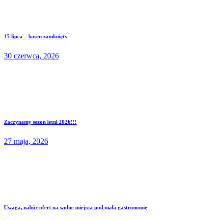
15 lipca – basen zamknięty
30 czerwca, 2026
Zaczynamy sezon letni 2026!!!
27 maja, 2026
Uwaga, nabór ofert na wolne miejsca pod małą gastronomię