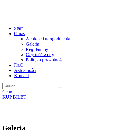
Start
O nas
Atrakcje i udogodnienia
Galeria
Regulaminy
Czystość wody
Polityka prywatności
FAQ
Aktualności
Kontakt
Cennik
KUP BILET
Galeria