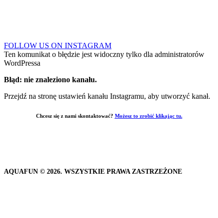
Instagram
FOLLOW US ON INSTAGRAM
Ten komunikat o błędzie jest widoczny tylko dla administratorów
WordPressa
Błąd: nie znaleziono kanału.
Przejdź na stronę ustawień kanału Instagramu, aby utworzyć kanał.
Chcesz się z nami skontaktować?
Możesz to zrobić klikając tu.
Jesteśmy do Waszej dyspozycji codziennie w godzinach od 10:00 do 20:00.
Jesteśmy do Waszej dyspozycji codziennie w godzinach od 10:00 do 20:00
AQUAFUN © 2026. WSZYSTKIE PRAWA ZASTRZEŻONE